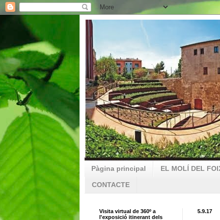
Pàgina principal
EL MOLÍ DEL FOI
CONTACTE
Visita virtual de 360º a
5.9.17
l'exposició itinerant dels