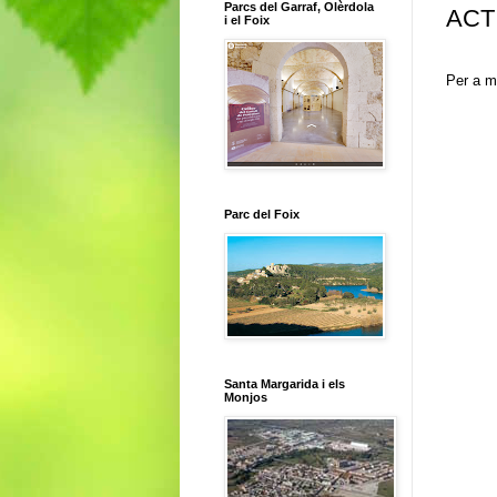
Parcs del Garraf, Olèrdola
ACT
i el Foix
Per a m
Parc del Foix
Santa Margarida i els
Monjos