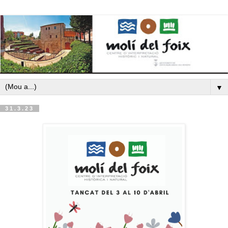
▼
31.3.23