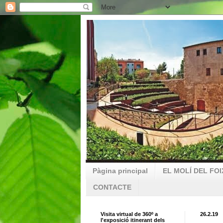
Pàgina principal
EL MOLÍ DEL FOI
CONTACTE
Visita virtual de 360º a
26.2.19
l'exposició itinerant dels