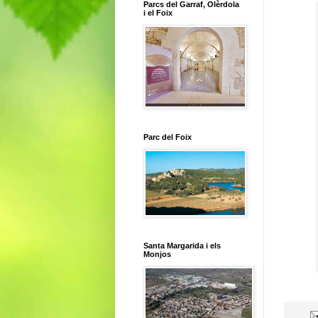
Parcs del Garraf, Olèrdola
i el Foix
Parc del Foix
Santa Margarida i els
Monjos