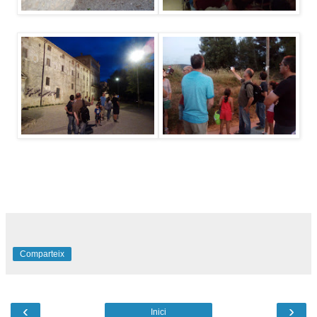
Comparteix
‹
›
Inici