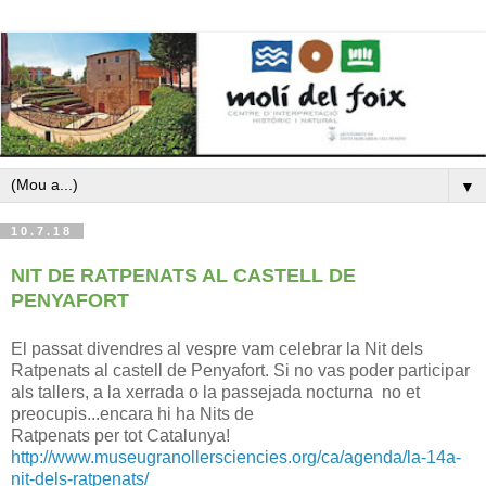
▼
10.7.18
NIT DE RATPENATS AL CASTELL DE
PENYAFORT
El passat divendres al vespre vam celebrar la Nit dels
Ratpenats al castell de Penyafort. Si no vas poder participar
als tallers, a la xerrada o la passejada nocturna no et
preocupis...encara hi ha Nits de
Ratpenats per tot Catalunya!
http://www.museugranollersciencies.org/ca/agenda/la-14a-
nit-dels-ratpenats/